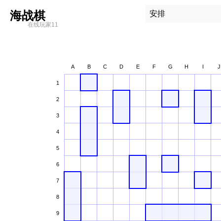
海战棋
安排
在线玩家11
A
B
C
D
E
F
G
H
I
J
1
2
3
4
5
6
7
8
9