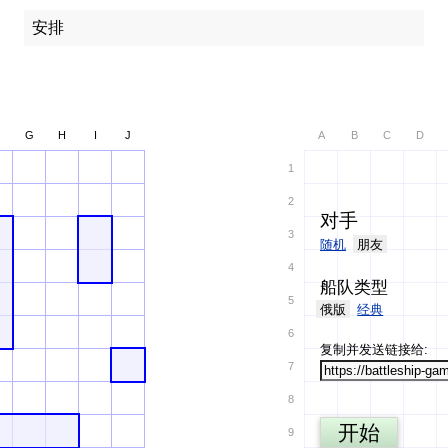
安排
G
H
I
J
A
B
C
D
1
2
对手
3
随机
朋友
4
船队类型
5
俄版
经典
6
复制并发送链接给:
7
8
开始
9