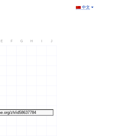
中文
E
F
G
H
I
J