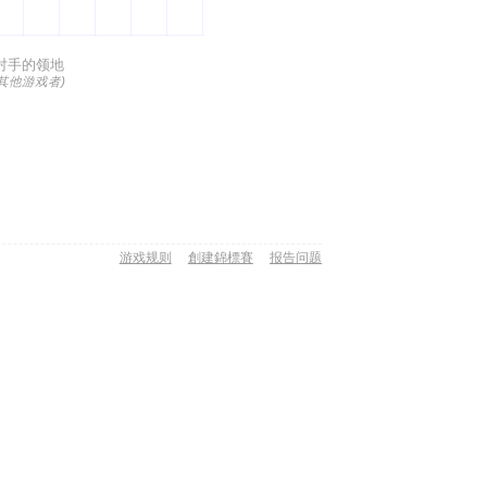
对手的领地
(其他游戏者)
游戏规则
創建錦標賽
报告问题