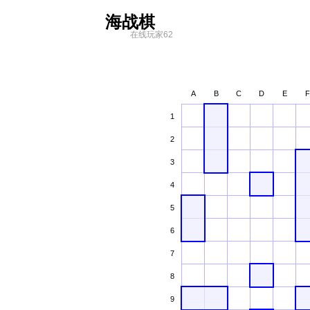
海战棋
在线玩家62
A
B
C
D
E
F
1
2
3
4
5
6
7
8
9