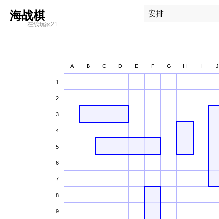
海战棋
安排
在线玩家21
A
B
C
D
E
F
G
H
I
J
1
2
3
4
5
6
7
8
9